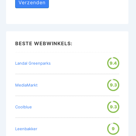
BESTE WEBWINKELS:
9.4
Landal Greenparks
9.3
MediaMarkt
9.3
Coolblue
9
Leenbakker