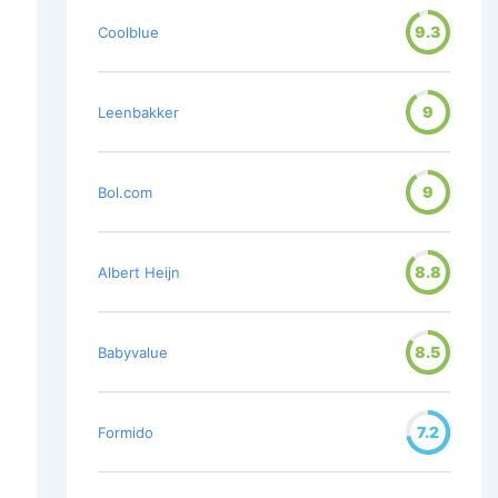
9.3
Coolblue
9
Leenbakker
9
Bol.com
8.8
Albert Heijn
8.5
Babyvalue
7.2
Formido