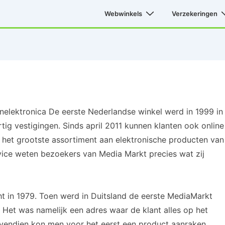
Hoofd
Webwinkels
Verzekeringen
navigatie
enelektronica De eerste Nederlandse winkel werd in 1999 in
ig vestigingen. Sinds april 2011 kunnen klanten ook online
et grootste assortiment aan elektronische producten van
ervice weten bezoekers van Media Markt precies wat zij
t in 1979. Toen werd in Duitsland de eerste MediaMarkt
. Het was namelijk een adres waar de klant alles op het
ovendien kon men voor het eerst een product aanraken,