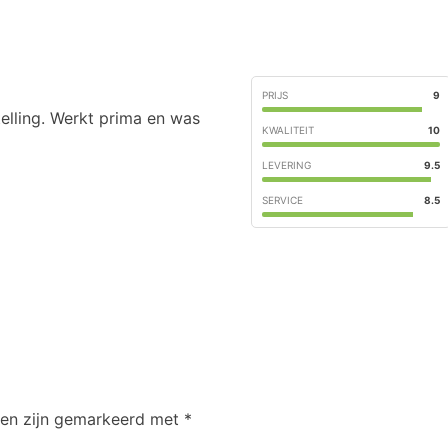
PRIJS
9
lling. Werkt prima en was
KWALITEIT
10
LEVERING
9.5
SERVICE
8.5
den zijn gemarkeerd met
*