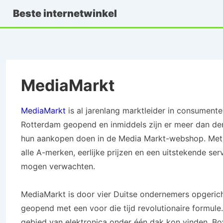
↓
Beste internetwinkel
Doorgaan
naar
hoofdinhoud
MediaMarkt
MediaMarkt
is al jarenlang marktleider in consument
Rotterdam geopend en inmiddels zijn er meer dan dert
hun aankopen doen in de Media Markt-webshop. Met h
alle A-merken, eerlijke prijzen en een uitstekende s
mogen verwachten.
MediaMarkt is door vier Duitse ondernemers opgerich
geopend met een voor die tijd revolutionaire formule
gebied van elektronica onder één dak kon vinden. B