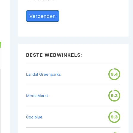
BESTE WEBWINKELS:
9.4
Landal Greenparks
9.3
MediaMarkt
9.3
Coolblue