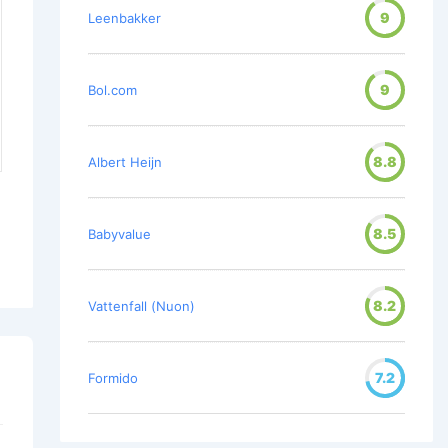
9
Leenbakker
9
Bol.com
8.8
Albert Heijn
8.5
Babyvalue
8.2
Vattenfall (Nuon)
7.2
Formido